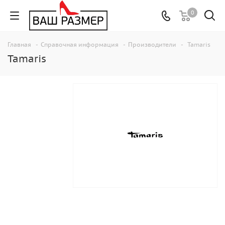
0
Главная
-
Справочная информация
-
Производители
-
Tamaris
Tamaris