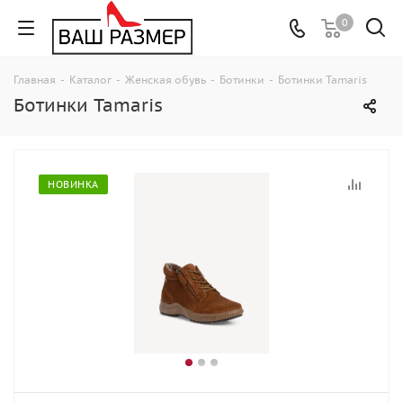
0
Главная
-
Каталог
-
Женская обувь
-
Ботинки
-
Ботинки Tamaris
Ботинки Tamaris
НОВИНКА