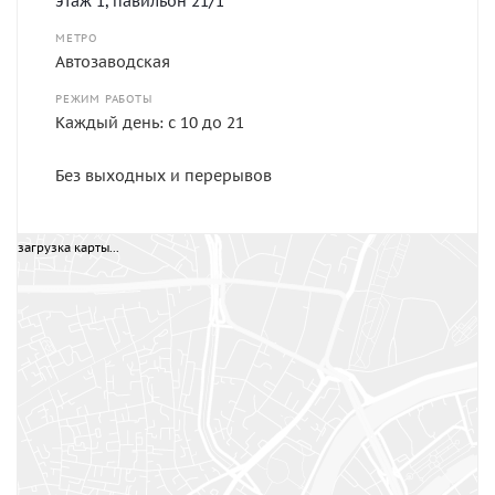
этаж 1, павильон 21/1
МЕТРО
Автозаводская
РЕЖИМ РАБОТЫ
Каждый день: с 10 до 21
Без выходных и перерывов
загрузка карты...
м.Автозаводская, 3-й выход из метро, ТЦ
"Обувной центр на Автозаводской" (ориентир
вывеска Макдоналдс), этаж 1, ряд 1, павильон
21/1.
ТЕЛЕФОН
8 (916) 813-96-95
E-MAIL
info@vash-razmer.ru