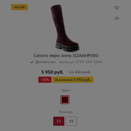
АКЦИЯ
Сапоги евро-зима SIZAAMPERO
Достаточно
Артикул: XF99-169-76BM
5 950
руб.
11 900
руб.
-
50
%
Экономия
5 950
руб.
Цвет:
Размер:
33
35