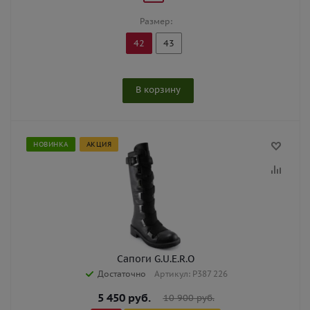
Размер:
42
43
В корзину
НОВИНКА
АКЦИЯ
Сапоги G.U.E.R.O
Достаточно
Артикул: P387 226
5 450
руб.
10 900
руб.