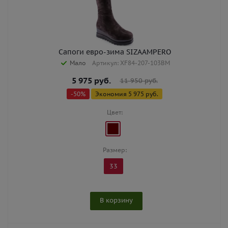
Сапоги евро-зима SIZAAMPERO
Мало
Артикул: XF84-207-103BM
5 975
руб.
11 950
руб.
-
50
%
Экономия
5 975
руб.
Цвет:
Размер:
33
В корзину