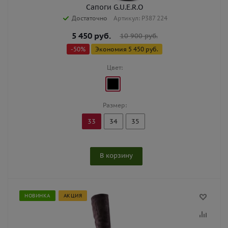
Сапоги G.U.E.R.O
Достаточно
Артикул: P387 224
5 450
руб.
10 900
руб.
-
50
%
Экономия
5 450
руб.
Цвет:
Размер:
33
34
35
В корзину
НОВИНКА
АКЦИЯ