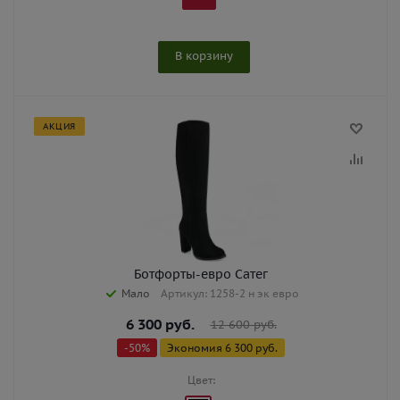
В корзину
АКЦИЯ
Ботфорты-евро Сатег
Мало
Артикул: 1258-2 н эк евро
6 300
руб.
12 600
руб.
-
50
%
Экономия
6 300
руб.
Цвет: