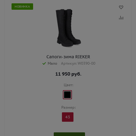
НОВИНКА
Сапоги-зима RIEKER
Мало
Артикул: W0390-00
11 950
руб.
Цвет:
Размер:
43