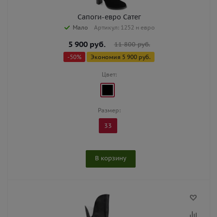
Сапоги-евро Сатег
Мало
Артикул: 1252 н евро
5 900
руб.
11 800
руб.
-
50
%
Экономия
5 900
руб.
Цвет:
Размер:
33
В корзину