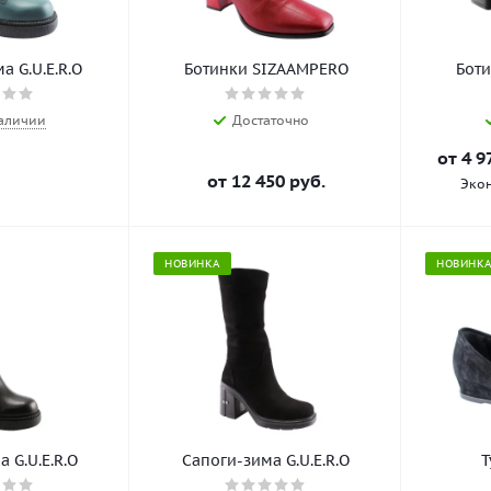
а G.U.E.R.O
Ботинки SIZAAMPERO
Бот
наличии
Достаточно
от
4 9
от
12 450 руб.
Эко
НОВИНКА
НОВИНК
 G.U.E.R.O
Сапоги-зима G.U.E.R.O