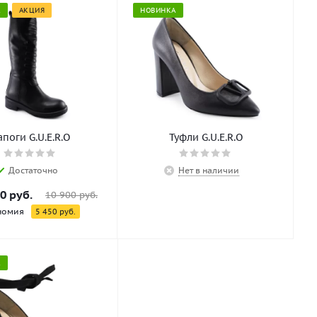
А
АКЦИЯ
НОВИНКА
Сапоги G.U.E.R.O
Туфли G.U.E.R.O
Достаточно
Нет в наличии
0 руб.
10 900 руб.
номия
5 450 руб.
А