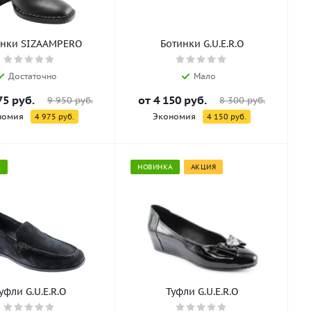
инки SIZAAMPERO
Ботинки G.U.E.R.O
Достаточно
Мало
75 руб.
от
4 150 руб.
9 950 руб.
8 300 руб.
номия
Экономия
4 975 руб.
4 150 руб.
А
НОВИНКА
АКЦИЯ
Туфли G.U.E.R.O
Туфли G.U.E.R.O