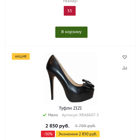
Размер:
35
В корзину
АКЦИЯ
Туфли ZIZI
Мало
Артикул: XRA8607-3
2 850
руб.
5 700
руб.
-
50
%
Экономия
2 850
руб.