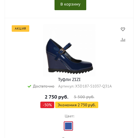
В корзину
АКЦИЯ
Туфли ZIZI
Достаточно
Артикул: X5D187-S1037-Q31A
2 750
руб.
5 500
руб.
-
50
%
Экономия
2 750
руб.
Цвет: