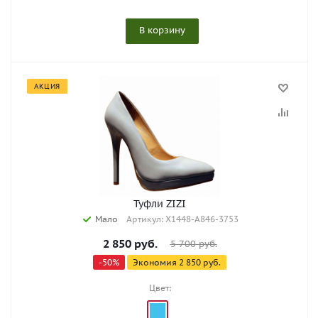
В корзину
АКЦИЯ
Туфли ZIZI
Мало
Артикул: X1448-A846-3753
2 850
руб.
5 700
руб.
-
50
%
Экономия
2 850
руб.
Цвет: