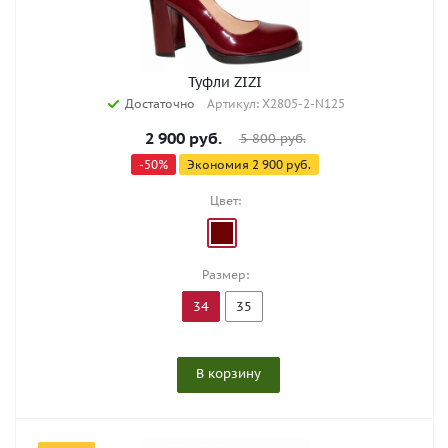
Туфли ZIZI
Достаточно
Артикул: X2805-2-N125
2 900
руб.
5 800
руб.
-
50
%
Экономия
2 900
руб.
Цвет:
Размер:
34
35
В корзину