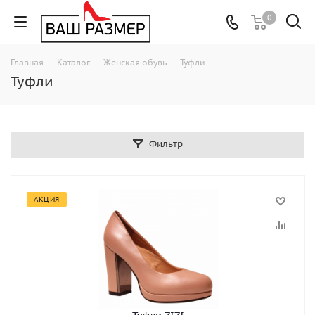
0
Главная
-
Каталог
-
Женская обувь
-
Туфли
Туфли
Фильтр
АКЦИЯ