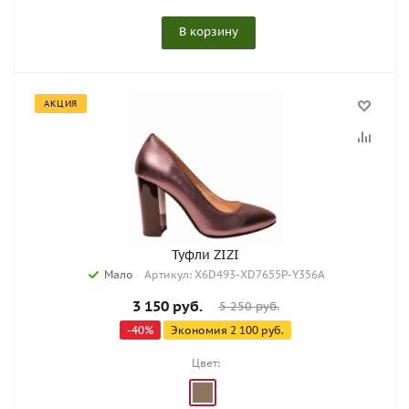
В корзину
АКЦИЯ
Туфли ZIZI
Мало
Артикул: X6D493-XD7655P-Y356A
3 150
руб.
5 250
руб.
-
40
%
Экономия
2 100
руб.
Цвет: