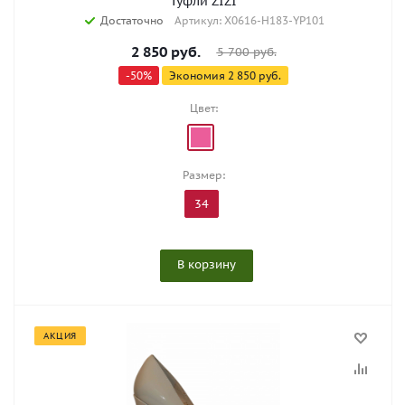
Туфли ZIZI
Достаточно
Артикул: X0616-H183-YP101
2 850
руб.
5 700
руб.
-
50
%
Экономия
2 850
руб.
Цвет:
Размер:
34
В корзину
АКЦИЯ