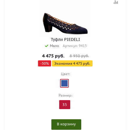
Туфли PIEDELI
Мало
Артикул: 9415
4 475
руб.
8 950
руб.
-
50
%
Экономия
4 475
руб.
Цвет:
Размер:
35
В корзину