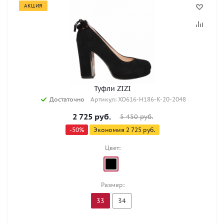
АКЦИЯ
Туфли ZIZI
Достаточно
Артикул: XO616-H186-K-20-2048
2 725
руб.
5 450
руб.
-
50
%
Экономия
2 725
руб.
Цвет:
Размер:
33
34