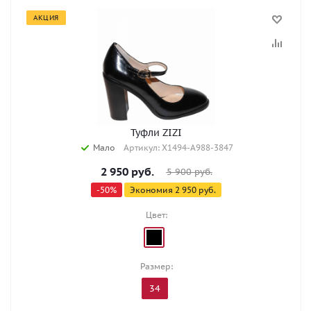
АКЦИЯ
Туфли ZIZI
Мало
Артикул: X1494-A988-3847
2 950
руб.
5 900
руб.
-
50
%
Экономия
2 950
руб.
Цвет:
Размер:
34