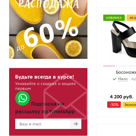
НОВИНКА
АК
Босоножк
Будьте всегда в курсе!
Мало
Ар
Узнавайте о скидках и акциях
первым
4 200
руб.
Подписка на
-
50
%
Эконо
рассылку по WhatsApp