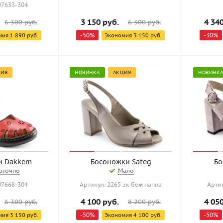
07633-304
3 150
руб.
4 34
6 300
руб.
6 300
руб.
-
50
%
-
30
%
мия
1 890
руб.
Экономия
3 150
руб.
ЦИЯ
НОВИНКА
АКЦИЯ
НОВИНК
и Dakkem
Босоножки Sateg
Бо
аточно
Мало
07668-304
Артикул: 2265 эк беж наппа
Арти
4 100
руб.
4 05
6 300
руб.
8 200
руб.
-
50
%
-
50
%
мия
3 150
руб.
Экономия
4 100
руб.