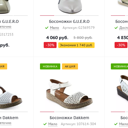
Босоножки G.U.E.R.O
Босоножки G.U.E.R.O
Босон
аточно
Мало
Артикул: G2369579
Дост
 G517253
4 060
руб.
4 83
5 800
руб.
руб.
-
30
%
-
30
%
Экономия
1 740
руб.
ЦИЯ
НОВИНКА
АКЦИЯ
НОВИНК
и Dakkem
Босоножки Dakkem
Бос
аточно
Мало
Артикул: 107614-304
Мал