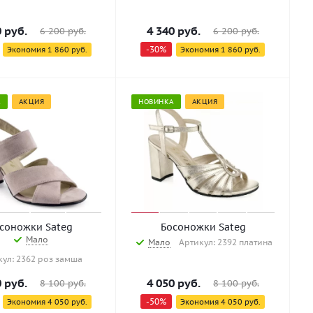
0
руб.
4 340
руб.
6 200
руб.
6 200
руб.
-
30
%
Экономия
1 860
руб.
Экономия
1 860
руб.
А
АКЦИЯ
НОВИНКА
АКЦИЯ
соножки Sateg
Босоножки Sateg
Мало
Мало
Артикул: 2392 платина
кул: 2362 роз замша
0
руб.
4 050
руб.
8 100
руб.
8 100
руб.
-
50
%
Экономия
4 050
руб.
Экономия
4 050
руб.