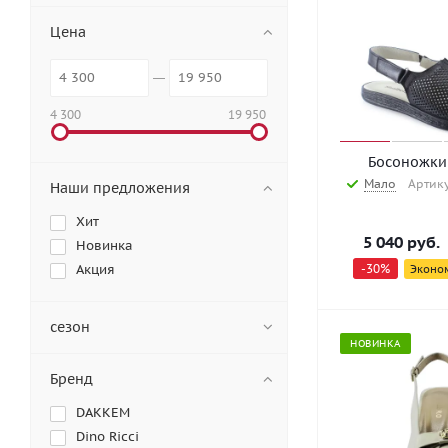
Цена
4 300
19 950
Босоножки 
Мало
Артику
Наши предложения
Хит
5 040
руб.
Новинка
Акция
-
30
%
Эконо
сезон
НОВИНКА
Бренд
DAKKEM
Dino Ricci