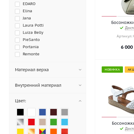
EDARO
Elina
Jana
Laura Potti
Дост
Luiza Belly
Артикул:
PieSanto
6 000
Portania
Remonte
Sateg
Semler
Материал верха
НОВИНКА
АК
Sizaampero
Wilmar
Внутренний материал
ZIZI
Цвет:
Босоножк
Дост