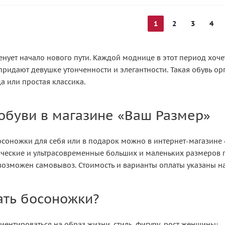
1
2
3
4
нует начало нового пути. Каждой моднице в этот период хоче
ридают девушке утонченности и элегантности. Такая обувь ор
а или простая классика.
обуви в магазине «Ваш Размер»
осоножки для себя или в подарок можно в интернет-магазине 
ческие и ультрасовременные больших и маленьких размеров 
возможен самовывоз. Стоимость и варианты оплаты указаны на
ать босоножки?
иентироваться на образ жизни, стиль, фигуру, рост женщины: