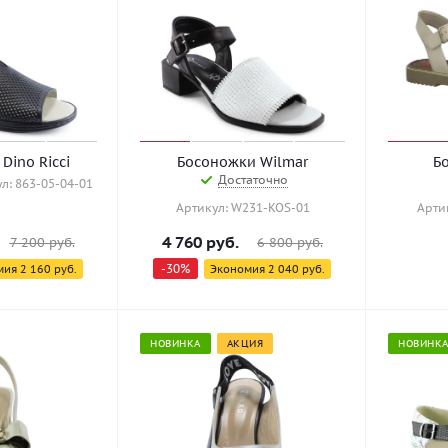
Dino Ricci
Босоножки Wilmar
Б
Достаточно
л: 863-05-04-01
Артикул: W231-KOS-01
Арти
4 760
руб.
7 200
руб.
6 800
руб.
-
30
%
мия
2 160
руб.
Экономия
2 040
руб.
НОВИНКА
АКЦИЯ
НОВИНК