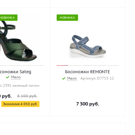
НОВИНКА
НОВИНКА
соножки Sateg
Босоножки REMONTE
Мало
Мало
Артикул: D7753-12
л: 2391 зеленый питон
0
руб.
8 100
руб.
7 300
руб.
Экономия
4 050
руб.