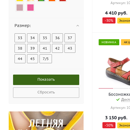
Артикул: 1
4 410
руб.
-
30
%
Эконо
Размер:
33
34
35
36
37
НОВИНКА
АК
38
39
41
42
43
44
45
7/5
Сбросить
Босоножк
Дост
Артикул: 1
3 150
руб.
-
50
%
Эконо