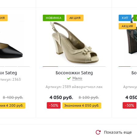
ЦИЯ
НОВИНКА
АКЦИЯ
ХИТ
АКЦИЯ
и Sateg
Босоножки Sateg
Бо
Мало
тикул: 2363
Артикул: 2389 айвори+мол лак
Артику
4 050
руб.
4 05
8 400
руб.
8 100
руб.
-
50
%
-
50
%
мия
4 200
руб.
Экономия
4 050
руб.
Показать еще