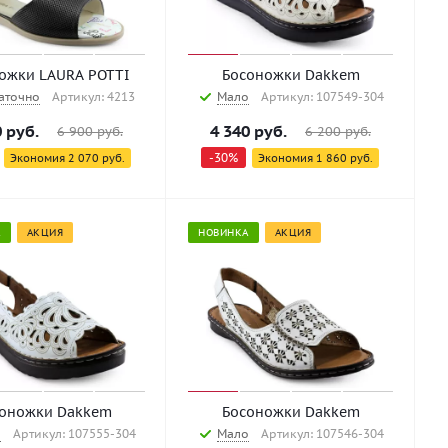
ожки LAURA POTTI
Босоножки Dakkem
аточно
Артикул: 4213
Мало
Артикул: 107549-304
0
руб.
4 340
руб.
6 900
руб.
6 200
руб.
-
30
%
Экономия
2 070
руб.
Экономия
1 860
руб.
А
АКЦИЯ
НОВИНКА
АКЦИЯ
оножки Dakkem
Босоножки Dakkem
о
Артикул: 107555-304
Мало
Артикул: 107546-304