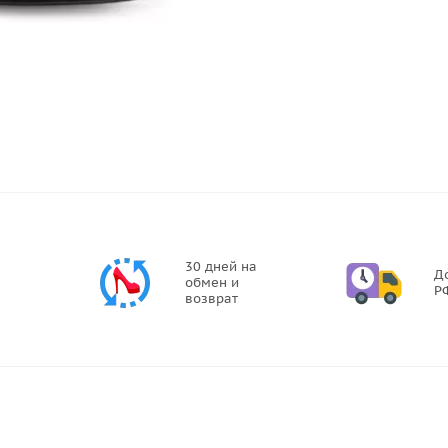
30 дней на
Д
обмен и
Р
возврат