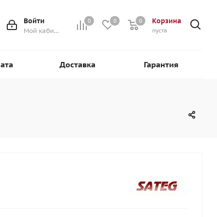
Войти
Корзина
0
0
0
0
Мой кабинет
пуста
ата
Доставка
Гарантия