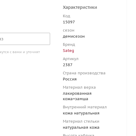
Характеристики
Код
15097
сезон
демисезон
аз
Бренд
Sateg
тся с вами и уточнят
Артикул
2387
Страна производства
Россия
Материал верха
лакированная
кожа+замша
Внутренний материал
кожа натуральная
Материал стельки
натуральная кожа
Высота каблука