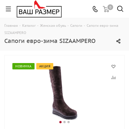
0
Главная
-
Каталог
-
Женская обувь
-
Сапоги
-
Сапоги евро-зима
SIZAAMPERO
Сапоги евро-зима SIZAAMPERO
НОВИНКА
АКЦИЯ