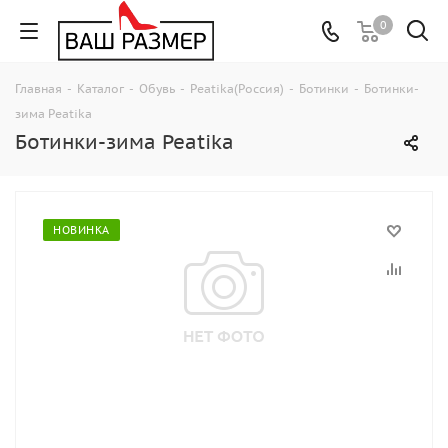
0
Главная
-
Каталог
-
Обувь
-
Peatika(Россия)
-
Ботинки
-
Ботинки-
зима Peatika
Ботинки-зима Peatika
НОВИНКА