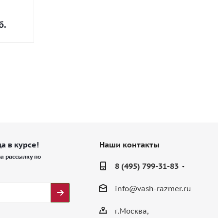
8 450 руб.
8 300 руб
б.
-50%
Экономия
4 225 руб.
-50%
Экономия
а в курсе!
Наши контакты
а рассылку по
8 (495) 799-31-83
info@vash-razmer.ru
г.Москва,