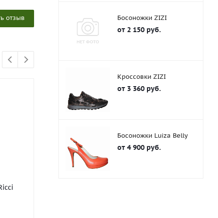
ь отзыв
Босоножки ZIZI
от
2 150 руб.
Кроссовки ZIZI
от
3 360 руб.
НОВИНКА
АКЦИЯ
АКЦИЯ
Босоножки Luiza Belly
от
4 900 руб.
icci
Ботинки Riconte
Ботинки P
Мало
Мал
от
4 225 руб.
от
4 150 