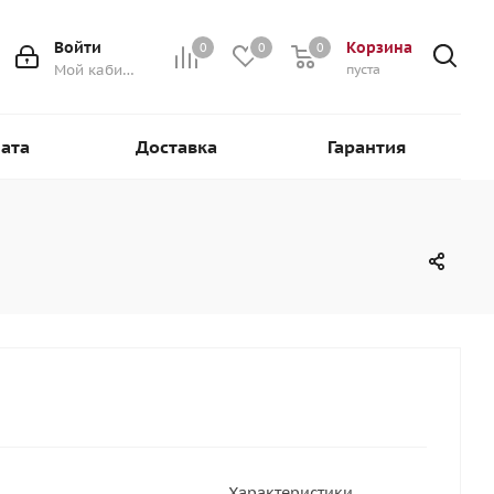
Войти
Корзина
0
0
0
0
Мой кабинет
пуста
ата
Доставка
Гарантия
Характеристики