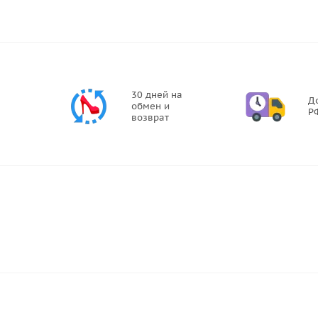
30 дней на
Д
обмен и
Р
возврат