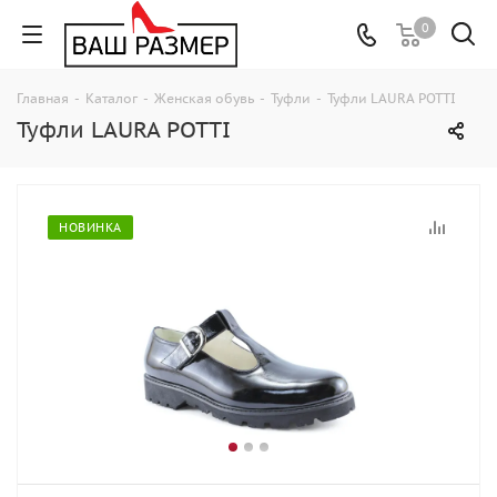
0
Главная
-
Каталог
-
Женская обувь
-
Туфли
-
Туфли LAURA POTTI
Туфли LAURA POTTI
НОВИНКА