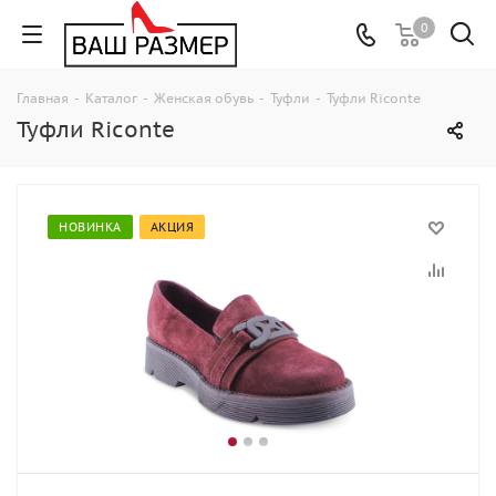
0
Главная
-
Каталог
-
Женская обувь
-
Туфли
-
Туфли Riconte
Туфли Riconte
НОВИНКА
АКЦИЯ