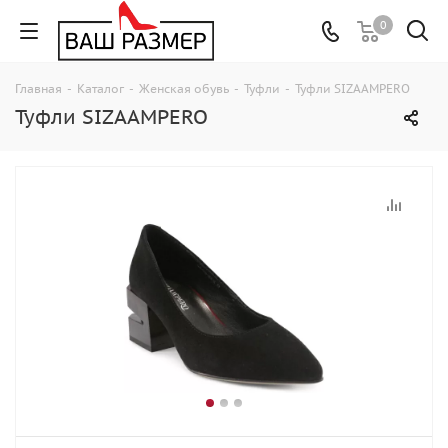
0
Главная
-
Каталог
-
Женская обувь
-
Туфли
-
Туфли SIZAAMPERO
Туфли SIZAAMPERO