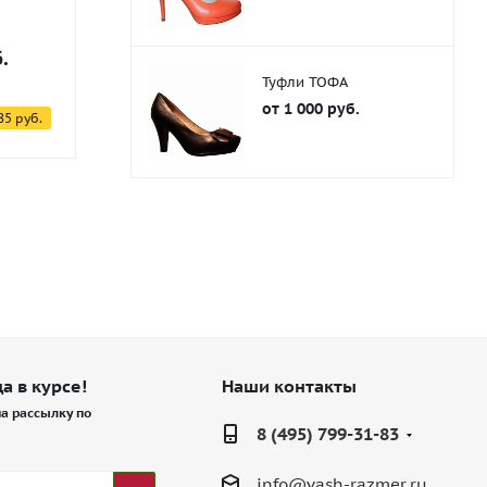
.
от
3 100 
Туфли ТОФА
6 200 руб
от
1 000 руб.
от
13 450 руб.
85 руб.
-50%
Экономия
а в курсе!
Наши контакты
а рассылку по
8 (495) 799-31-83
info@vash-razmer.ru