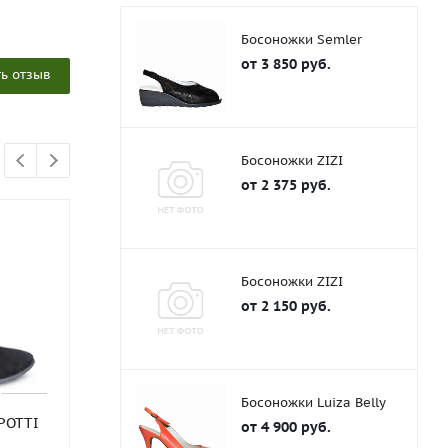
Босоножки Semler
от
3 850 руб.
ь отзыв
Босоножки ZIZI
от
2 375 руб.
АКЦИЯ
Босоножки ZIZI
от
2 150 руб.
Босоножки Luiza Belly
POTTI
Ботильоны LAURA POTTI
Сапоги LAURA
от
4 900 руб.
Достаточно
Мал