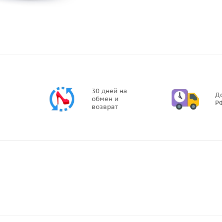
30 дней на
Д
обмен и
Р
возврат