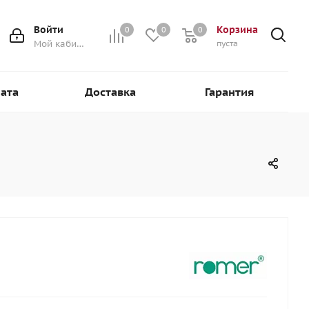
Войти
Корзина
0
0
0
0
Мой кабинет
пуста
ата
Доставка
Гарантия