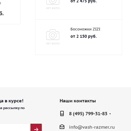
от
2 475 руб.
о
б.
Босоножки ZIZI
от
2 150 руб.
а в курсе!
Наши контакты
а рассылку по
8 (495) 799-31-83
info@vash-razmer.ru