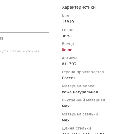
Характеристики
Код
15910
сезон
зима
аз
Бренд
Romer
тся с вами и уточнят
Артикул
811703
Страна производства
Россия
Материал верха
кожа натуральная
Внутренний материал
мех
Материал стельки
мех
Длина стельки