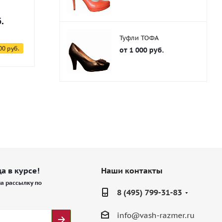
.
от
2 975 руб.
от
3 300 
5 950 руб.
6 600 руб
Туфли ТОФА
00 руб.
-50%
Экономия
2 975 руб.
-50%
Экономия
от
1 000 руб.
а в курсе!
Наши контакты
а рассылку по
8 (495) 799-31-83
info@vash-razmer.ru