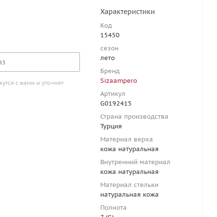
Характеристики
Код
15450
сезон
лето
аз
Бренд
Sizaampero
тся с вами и уточнят
Артикул
G0192415
Страна производства
Турция
Материал верха
кожа натуральная
Внутренний материал
кожа натуральная
Материал стельки
натуральная кожа
Полнота