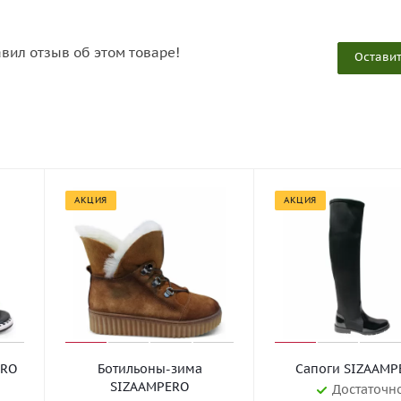
авил отзыв об этом товаре!
Оставит
АКЦИЯ
АКЦИЯ
ERO
Ботильоны-зима
Сапоги SIZAAMP
SIZAAMPERO
Достаточн