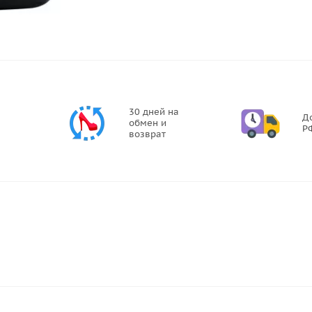
30 дней на
Д
обмен и
Р
возврат