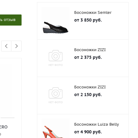
Босоножки Semler
ь отзыв
от
3 850 руб.
Босоножки ZIZI
от
2 375 руб.
АКЦИЯ
АКЦИЯ
Босоножки ZIZI
от
2 150 руб.
Босоножки Luiza Belly
ERO
Туфли SIZAAMPERO
Туфли SIZAA
от
4 900 руб.
о
Мало
Мног