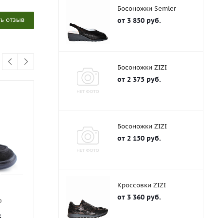
Босоножки Semler
ь отзыв
от
3 850 руб.
Босоножки ZIZI
от
2 375 руб.
НОВИНКА
НОВИНКА
Босоножки ZIZI
от
2 150 руб.
Кроссовки ZIZI
a
Туфли Peatika
Кеды Peat
от
3 360 руб.
о
Мало
Мал
.
от
9 200 руб.
от
9 200 