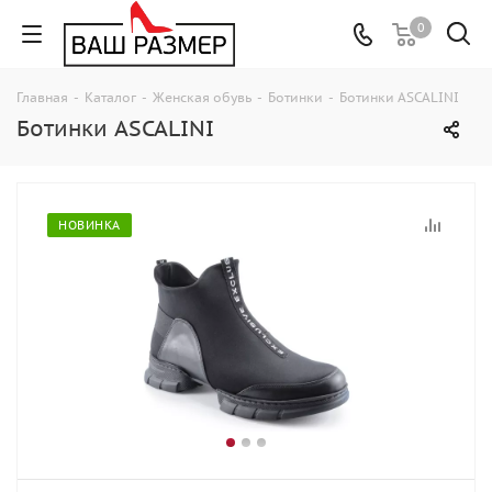
0
Главная
-
Каталог
-
Женская обувь
-
Ботинки
-
Ботинки ASCALINI
Ботинки ASCALINI
НОВИНКА