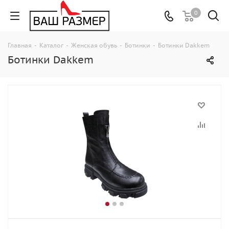
0
Главная
-
Каталог
-
Женская обувь
-
Ботинки
-
Ботинки Dakkem
Ботинки Dakkem