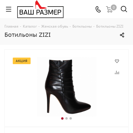
0
Главная
-
Каталог
-
Женская обувь
-
Ботильоны
-
Ботильоны ZIZI
Ботильоны ZIZI
АКЦИЯ