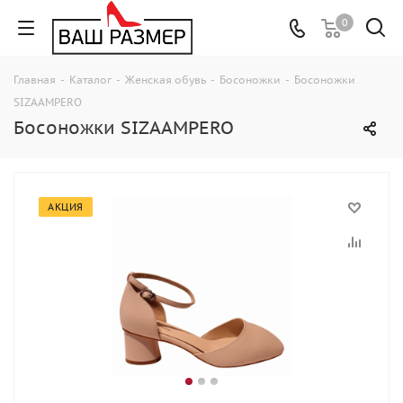
0
Главная
-
Каталог
-
Женская обувь
-
Босоножки
-
Босоножки
SIZAAMPERO
Босоножки SIZAAMPERO
АКЦИЯ