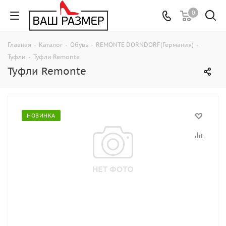
0
Главная
-
Каталог
-
Обувь
-
REMONTE DORNDORF(Германия)
-
Туфли
-
Туфли Remonte
Туфли Remonte
НОВИНКА