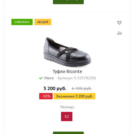
НОВИНКА
АКЦИЯ
Туфли Riconte
Мало
Артикул: 5-525782201
3 200
руб.
6 400
руб.
-
50
%
Экономия
3 200
руб.
Размер:
32