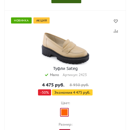
НОВИНКА
АКЦИЯ
Туфли Sateg
Мало
Артикул: 2423
4 475
руб.
8 950
руб.
-
50
%
Экономия
4 475
руб.
Цвет:
Размер: