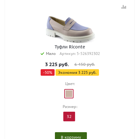
Туфли Riconte
Мало
Артикул: 5-526392302
3 225
руб.
6 450
руб.
-
50
%
Экономия
3 225
руб.
Цвет:
Размер:
32
В корзину