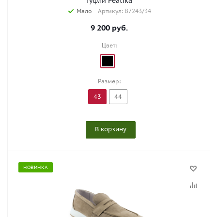
Туфли Peatika
Мало
Артикул: B7243/34
9 200
руб.
Цвет:
Размер:
43
44
В корзину
НОВИНКА