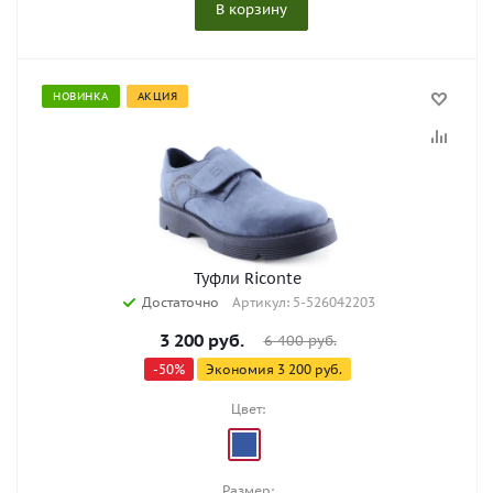
В корзину
НОВИНКА
АКЦИЯ
Туфли Riconte
Достаточно
Артикул: 5-526042203
3 200
руб.
6 400
руб.
-
50
%
Экономия
3 200
руб.
Цвет:
Размер: