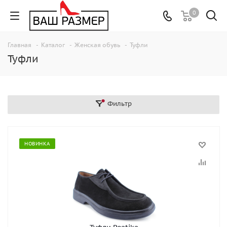
0
Главная
-
Каталог
-
Женская обувь
-
Туфли
Туфли
Фильтр
НОВИНКА