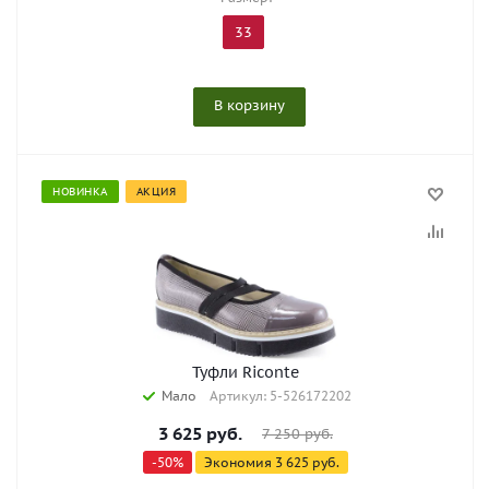
33
В корзину
НОВИНКА
АКЦИЯ
Туфли Riconte
Мало
Артикул: 5-526172202
3 625
руб.
7 250
руб.
-
50
%
Экономия
3 625
руб.